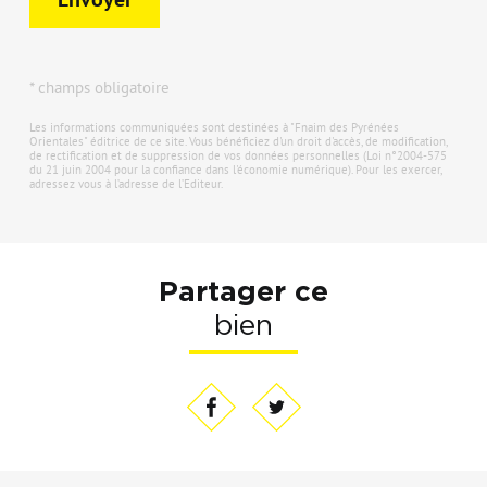
* champs obligatoire
Les informations communiquées sont destinées à "Fnaim des Pyrénées
Orientales" éditrice de ce site. Vous bénéficiez d'un droit d'accès, de modification,
de rectification et de suppression de vos données personnelles (Loi n°2004-575
du 21 juin 2004 pour la confiance dans l'économie numérique). Pour les exercer,
adressez vous à l’adresse de l’Editeur.
Partager ce
bien