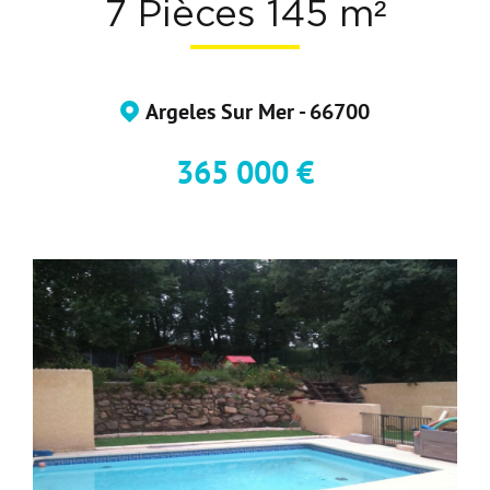
7 Pièces 145 m²
Devenir Adhérent
Nous Contacter
Argeles Sur Mer - 66700
365 000 €