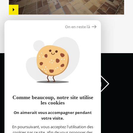
Maison 57m²
On en reste là
66000 perpignan
159 000 €
Comme beaucoup, notre site
utilise
les cookies
On aimerait vous accompagner pendant
votre visite.
FNAIM Pyrénées Orientales © 2026 | Tous droits réservés |
Plan du site
Mentions légales
Partenaires
Admin
Contact
En poursuivant, vous acceptez l'utilisation des
Réalisé par
cookies par ce site, afin de vous proposer des