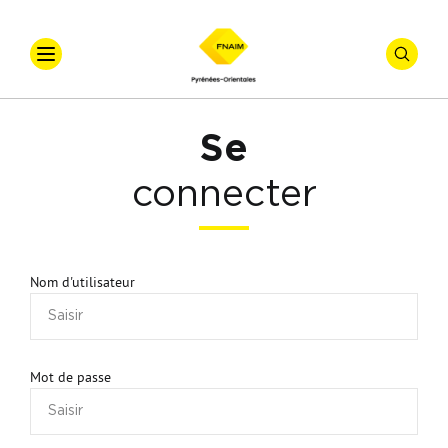
Accueil
Qui Sommes-Nous ?
Se
Nos Actualités
connecter
Nos Formations
Conseils Juridiques
Nom d'utilisateur
Nos Adhérents
Nos Partenaires
Mot de passe
Notre Galerie