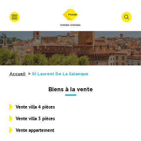
VOTRE
RECHER
Accueil
Qui Sommes-Nous ?
Offre
*
vente
Nos Actualités
Nos Formations
Accueil
St Laurent De La Salanque
Type de bien
Conseils Juridiques
Biens à la vente
Nos Adhérents
Vente villa 4 pièces
Budget min
Nos Partenaires
Vente villa 3 pièces
Référence
Vente appartement
Notre Galerie
Affiner