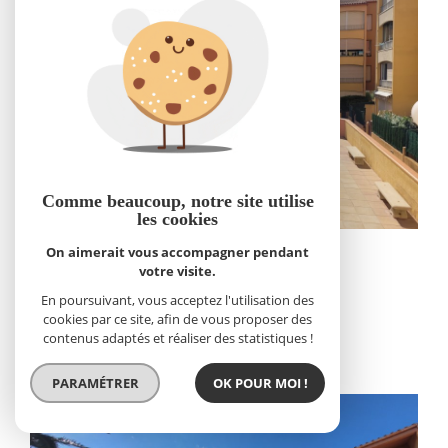
Comme beaucoup, notre site
utilise
les cookies
On aimerait vous accompagner pendant
Appartement 22m²
votre visite.
66700 argeles sur mer
En poursuivant, vous acceptez l'utilisation des
80 000 €
cookies par ce site, afin de vous proposer des
contenus adaptés et réaliser des statistiques !
PARAMÉTRER
OK POUR MOI !
Vente