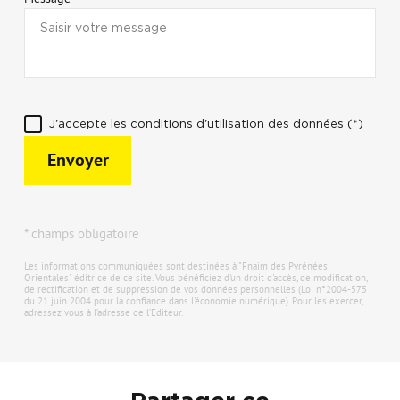
J'accepte les conditions d'utilisation des données (*)
Envoyer
* champs obligatoire
Les informations communiquées sont destinées à "Fnaim des Pyrénées
Orientales" éditrice de ce site. Vous bénéficiez d'un droit d'accès, de modification,
de rectification et de suppression de vos données personnelles (Loi n°2004-575
du 21 juin 2004 pour la confiance dans l'économie numérique). Pour les exercer,
adressez vous à l’adresse de l’Editeur.