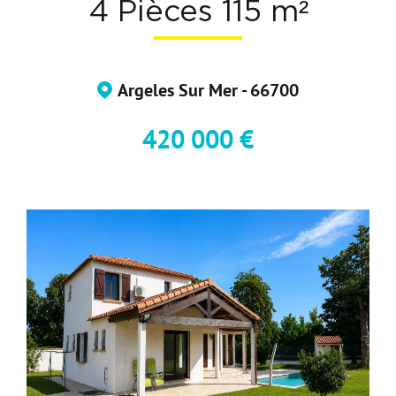
4 Pièces 115 m²
Devenir Adhérent
Nous Contacter
Argeles Sur Mer - 66700
420 000 €