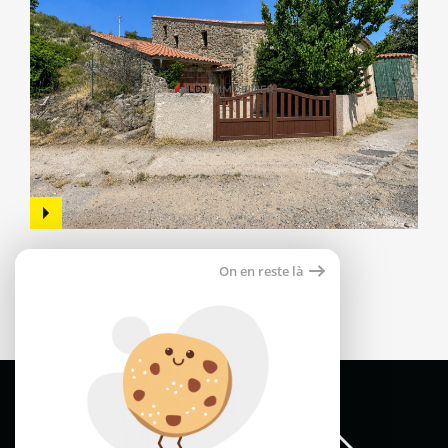
Maison 138m²
On en reste là
66000 perpignan
159 800 €