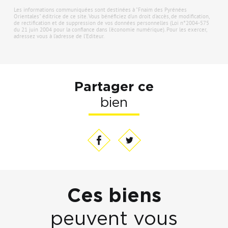
Les informations communiquées sont destinées à "Fnaim des Pyrénées
Orientales" éditrice de ce site. Vous bénéficiez d'un droit d'accès, de modification,
de rectification et de suppression de vos données personnelles (Loi n°2004-575
du 21 juin 2004 pour la confiance dans l'économie numérique). Pour les exercer,
adressez vous à l’adresse de l’Editeur.
Partager ce
bien
Ces biens
peuvent vous