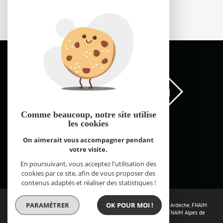
66700 argeles sur mer
44 000 €
Comme beaucoup, notre site
utilise
les cookies
On aimerait vous accompagner pendant
votre visite.
FNAIM Pyrénées Orientales © 2026 | Tous droits réservés |
Plan du site
Mentions légales
Partenaires
Admin
Contact
En poursuivant, vous acceptez l'utilisation des
Réalisé par
cookies par ce site, afin de vous proposer des
contenus adaptés et réaliser des statistiques !
PARAMÉTRER
OK POUR MOI !
Les sites de la fédération :
FNAIM Loire Atlantique
,
FNAIM Drome Ardeche
,
FNAIM
Aix Marseille Provence
,
FNAIM Alpes Maritimes
,
FNAIM Vaucluse
,
FNAIM Alpes de
Haute Provence - Hautes Alpes
,
FNAIM Var