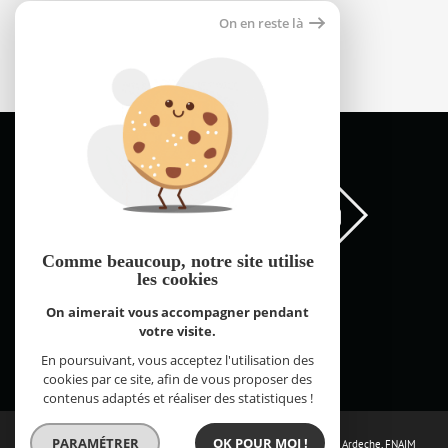
Maison 138m²
On en reste là
66000 perpignan
159 800 €
Comme beaucoup, notre site
utilise
les cookies
On aimerait vous accompagner pendant
votre visite.
FNAIM Pyrénées Orientales © 2026 | Tous droits réservés |
Plan du site
Mentions légales
Partenaires
Admin
Contact
En poursuivant, vous acceptez l'utilisation des
Réalisé par
cookies par ce site, afin de vous proposer des
contenus adaptés et réaliser des statistiques !
PARAMÉTRER
OK POUR MOI !
Les sites de la fédération :
FNAIM Loire Atlantique
,
FNAIM Drome Ardeche
,
FNAIM