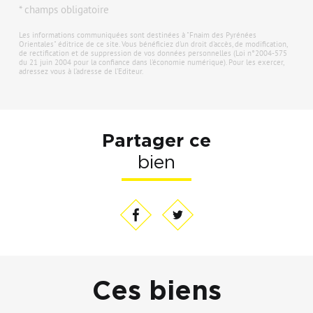
* champs obligatoire
Les informations communiquées sont destinées à "Fnaim des Pyrénées
Orientales" éditrice de ce site. Vous bénéficiez d'un droit d'accès, de modification,
de rectification et de suppression de vos données personnelles (Loi n°2004-575
du 21 juin 2004 pour la confiance dans l'économie numérique). Pour les exercer,
adressez vous à l’adresse de l’Editeur.
Partager ce
bien
Ces biens