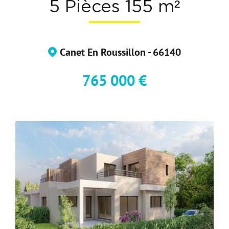
5 Pièces 155 m²
Devenir Adhérent
Nous Contacter
Canet En Roussillon - 66140
765 000 €