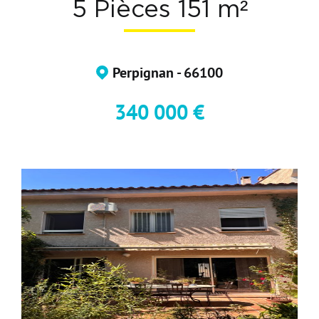
5 Pièces 151 m²
Devenir Adhérent
Nous Contacter
Perpignan - 66100
340 000 €