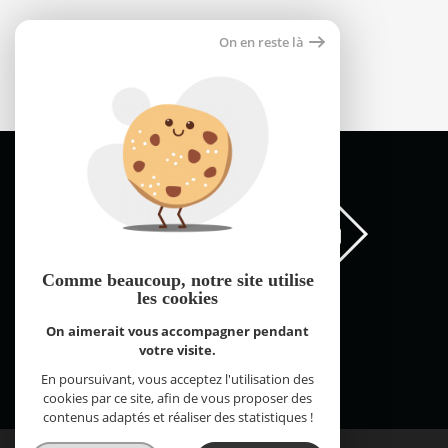
Maison 41m²
On en reste là
66000 perpignan
189 000 €
Comme beaucoup, notre site
utilise
les cookies
On aimerait vous accompagner pendant
votre visite.
FNAIM Pyrénées Orientales © 2026 | Tous droits réservés |
Plan du site
Mentions légales
Partenaires
Admin
Contact
En poursuivant, vous acceptez l'utilisation des
Réalisé par
cookies par ce site, afin de vous proposer des
contenus adaptés et réaliser des statistiques !