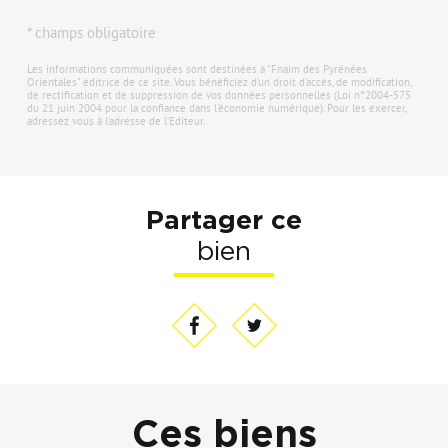
* champs obligatoire
Les informations communiquées sont destinées à "Fnaim des Pyrénées
Orientales" éditrice de ce site. Vous bénéficiez d'un droit d'accès, de modification,
de rectification et de suppression de vos données personnelles (Loi n°2004-575
du 21 juin 2004 pour la confiance dans l'économie numérique). Pour les exercer,
adressez vous à l’adresse de l’Editeur.
Partager ce
bien
Ces biens