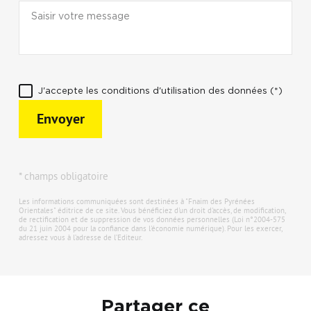
J'accepte les conditions d'utilisation des données (*)
Envoyer
* champs obligatoire
Les informations communiquées sont destinées à "Fnaim des Pyrénées
Orientales" éditrice de ce site. Vous bénéficiez d'un droit d'accès, de modification,
de rectification et de suppression de vos données personnelles (Loi n°2004-575
du 21 juin 2004 pour la confiance dans l'économie numérique). Pour les exercer,
adressez vous à l’adresse de l’Editeur.
Partager ce