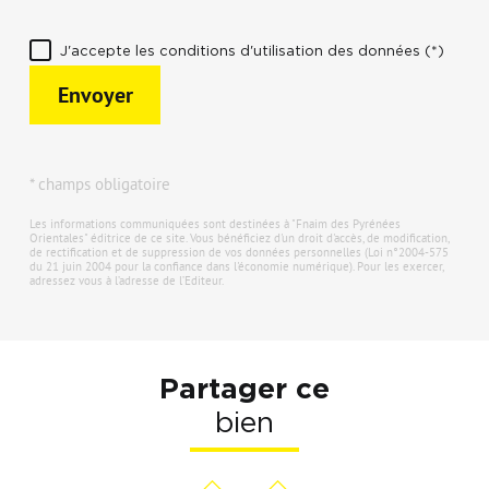
J'accepte les conditions d'utilisation des données (*)
Envoyer
* champs obligatoire
Les informations communiquées sont destinées à "Fnaim des Pyrénées
Orientales" éditrice de ce site. Vous bénéficiez d'un droit d'accès, de modification,
de rectification et de suppression de vos données personnelles (Loi n°2004-575
du 21 juin 2004 pour la confiance dans l'économie numérique). Pour les exercer,
adressez vous à l’adresse de l’Editeur.
Partager ce
bien