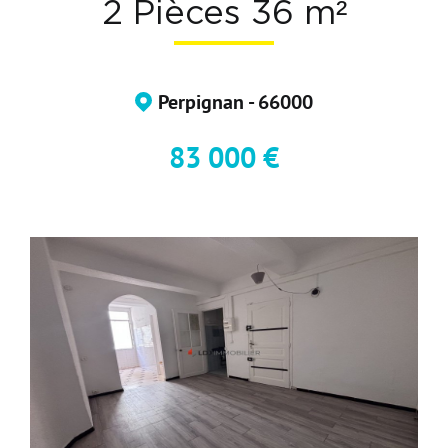
2 Pièces 36 m²
Devenir Adhérent
Nous Contacter
Perpignan - 66000
83 000 €