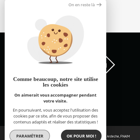
Appartement 32m²
On en reste là
66000 perpignan
135 000 €
Comme beaucoup, notre site
utilise
les cookies
On aimerait vous accompagner pendant
votre visite.
FNAIM Pyrénées Orientales © 2026 | Tous droits réservés |
Plan du site
Mentions légales
Partenaires
Admin
Contact
En poursuivant, vous acceptez l'utilisation des
Réalisé par
cookies par ce site, afin de vous proposer des
contenus adaptés et réaliser des statistiques !
PARAMÉTRER
OK POUR MOI !
Les sites de la fédération :
FNAIM Loire Atlantique
,
FNAIM Drome Ardeche
,
FNAIM