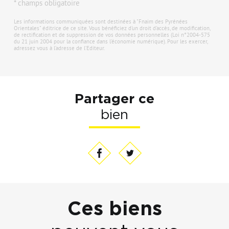
* champs obligatoire
Les informations communiquées sont destinées à "Fnaim des Pyrénées
Orientales" éditrice de ce site. Vous bénéficiez d'un droit d'accès, de modification,
de rectification et de suppression de vos données personnelles (Loi n°2004-575
du 21 juin 2004 pour la confiance dans l'économie numérique). Pour les exercer,
adressez vous à l’adresse de l’Editeur.
Partager ce
bien
Ces biens