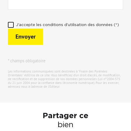
J'accepte les conditions d'utilisation des données (*)
Envoyer
* champs obligatoire
Les informations communiquées sont destinées à "Fnaim des Pyrénées
Orientales" éditrice de ce site. Vous bénéficiez d'un droit d'accès, de modification,
de rectification et de suppression de vos données personnelles (Loi n°2004-575
du 21 juin 2004 pour la confiance dans l'économie numérique). Pour les exercer,
adressez vous à l’adresse de l’Editeur.
Partager ce
bien