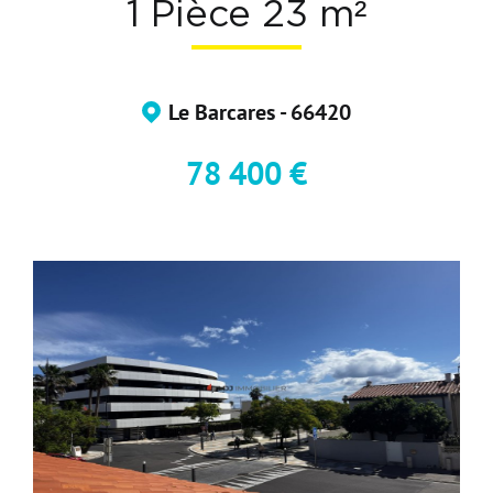
1 Pièce 23 m²
Devenir Adhérent
Nous Contacter
Le Barcares - 66420
78 400 €