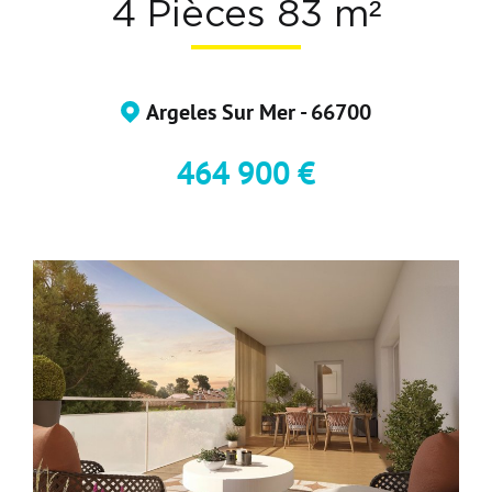
4 Pièces 83 m²
Devenir Adhérent
Nous Contacter
Argeles Sur Mer - 66700
464 900 €