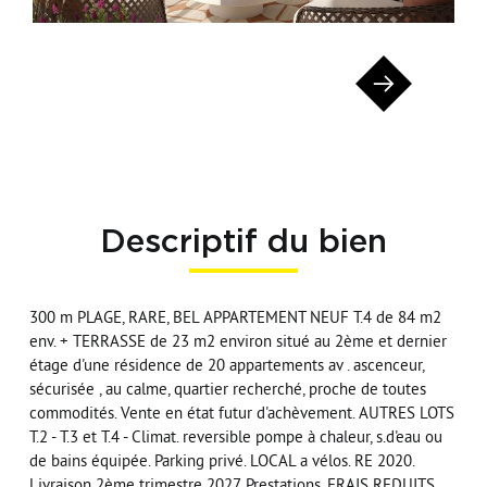
Descriptif du bien
300 m PLAGE, RARE, BEL APPARTEMENT NEUF T.4 de 84 m2
env. + TERRASSE de 23 m2 environ situé au 2ème et dernier
étage d'une résidence de 20 appartements av . ascenceur,
sécurisée , au calme, quartier recherché, proche de toutes
commodités. Vente en état futur d'achèvement. AUTRES LOTS
T.2 - T.3 et T.4 - Climat. reversible pompe à chaleur, s.d'eau ou
de bains équipée. Parking privé. LOCAL a vélos. RE 2020.
Livraison 2ème trimestre 2027. Prestations. FRAIS REDUITS.