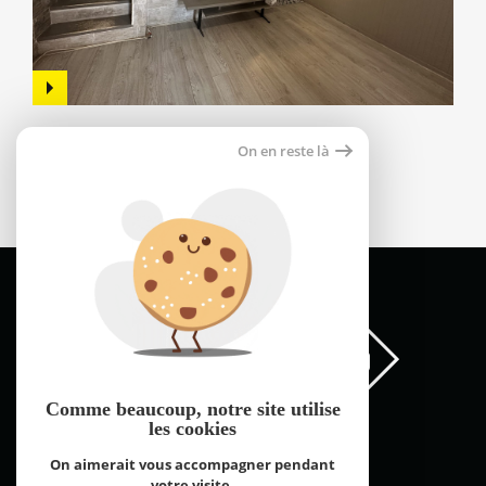
Appartement 55m²
On en reste là
66000 perpignan
59 000 €
Comme beaucoup, notre site
utilise
les cookies
On aimerait vous accompagner pendant
votre visite.
FNAIM Pyrénées Orientales © 2026 | Tous droits réservés |