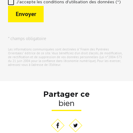
J'accepte les conditions d'utilisation des données (*)
Envoyer
* champs obligatoire
Les informations communiquées sont destinées à "Fnaim des Pyrénées
Orientales" éditrice de ce site. Vous bénéficiez d'un droit d'accès, de modification,
de rectification et de suppression de vos données personnelles (Loi n°2004-575
du 21 juin 2004 pour la confiance dans l'économie numérique). Pour les exercer,
adressez vous à l’adresse de l’Editeur.
Partager ce
bien