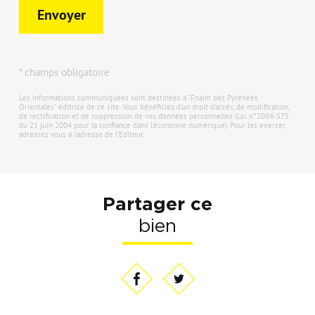
Envoyer
* champs obligatoire
Les informations communiquées sont destinées à "Fnaim des Pyrénées
Orientales" éditrice de ce site. Vous bénéficiez d'un droit d'accès, de modification,
de rectification et de suppression de vos données personnelles (Loi n°2004-575
du 21 juin 2004 pour la confiance dans l'économie numérique). Pour les exercer,
adressez vous à l’adresse de l’Editeur.
Partager ce
bien