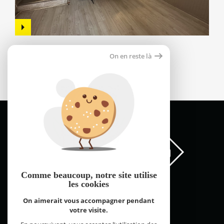
Appartement 55m²
On en reste là
66000 perpignan
59 000 €
Comme beaucoup, notre site
utilise
les cookies
On aimerait vous accompagner pendant
votre visite.
FNAIM Pyrénées Orientales © 2026 | Tous droits réservés |
Plan du site
Mentions légales
Partenaires
Admin
Contact