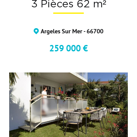
3 Pièces 62 m²
Devenir Adhérent
Nous Contacter
Argeles Sur Mer - 66700
259 000 €