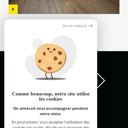
Appartement 55m²
On en reste là
66000 perpignan
59 000 €
Comme beaucoup, notre site
utilise
les cookies
On aimerait vous accompagner pendant
votre visite.
FNAIM Pyrénées Orientales © 2026 | Tous droits réservés |
Plan du site
Mentions légales
Partenaires
Admin
Contact
En poursuivant, vous acceptez l'utilisation des
Réalisé par
cookies par ce site, afin de vous proposer des