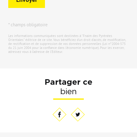
* champs obligatoire
Les informations communiquées sont destinées à "Fnaim des Pyrénées
Orientales" éditrice de ce site. Vous bénéficiez d'un droit d'accès, de modification,
de rectification et de suppression de vos données personnelles (Loi n°2004-575
du 21 juin 2004 pour la confiance dans l'économie numérique). Pour les exercer,
adressez vous à l’adresse de l’Editeur.
Partager ce
bien