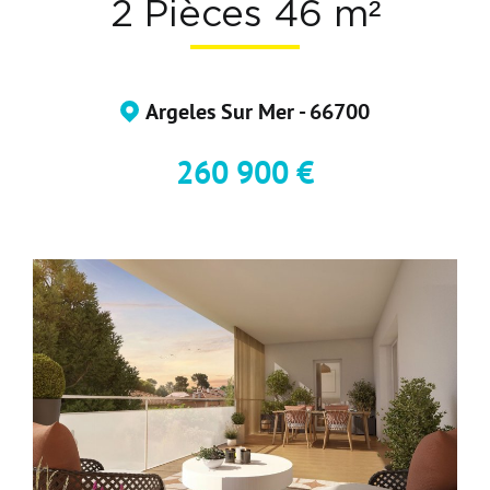
2 Pièces 46 m²
Devenir Adhérent
Nous Contacter
Argeles Sur Mer - 66700
260 900 €