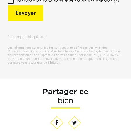
J'accepte les conditions d'utilisation des données (*)
Envoyer
* champs obligatoire
Les informations communiquées sont destinées à "Fnaim des Pyrénées
Orientales" éditrice de ce site. Vous bénéficiez d'un droit d'accès, de modification,
de rectification et de suppression de vos données personnelles (Loi n°2004-575
du 21 juin 2004 pour la confiance dans l'économie numérique). Pour les exercer,
adressez vous à l’adresse de l’Editeur.
Partager ce
bien